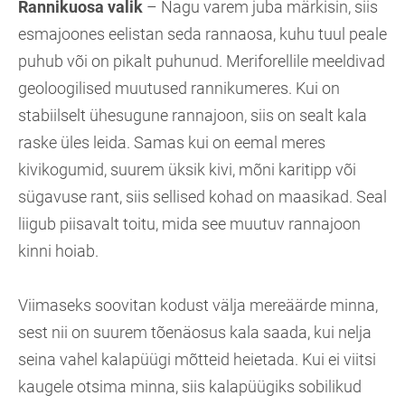
Rannikuosa valik
– Nagu varem juba märkisin, siis
esmajoones eelistan seda rannaosa, kuhu tuul peale
puhub või on pikalt puhunud. Meriforellile meeldivad
geoloogilised muutused rannikumeres. Kui on
stabiilselt ühesugune rannajoon, siis on sealt kala
raske üles leida. Samas kui on eemal meres
kivikogumid, suurem üksik kivi, mõni karitipp või
sügavuse rant, siis sellised kohad on maasikad. Seal
liigub piisavalt toitu, mida see muutuv rannajoon
kinni hoiab.
Viimaseks soovitan kodust välja mereäärde minna,
sest nii on suurem tõenäosus kala saada, kui nelja
seina vahel kalapüügi mõtteid heietada. Kui ei viitsi
kaugele otsima minna, siis kalapüügiks sobilikud