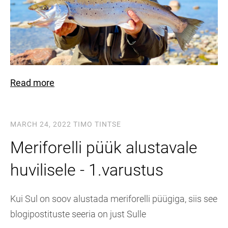
Read more
MARCH 24, 2022
TIMO TINTSE
Meriforelli püük alustavale
huvilisele - 1.varustus
Kui Sul on soov alustada meriforelli püügiga, siis see
blogipostituste seeria on just Sulle