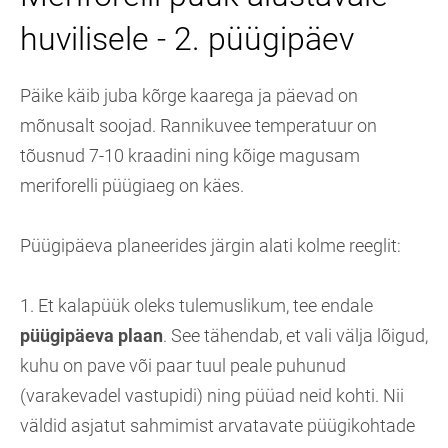
huvilisele - 2. püügipäev
Päike käib juba kõrge kaarega ja päevad on
mõnusalt soojad. Rannikuvee temperatuur on
tõusnud 7-10 kraadini ning kõige magusam
meriforelli püügiaeg on käes.
Püügipäeva planeerides järgin alati kolme reeglit:
1. Et kalapüük oleks tulemuslikum, tee endale
püügipäeva plaan
. See tähendab, et vali välja lõigud,
kuhu on pave või paar tuul peale puhunud
(varakevadel vastupidi) ning püüad neid kohti. Nii
väldid asjatut sahmimist arvatavate püügikohtade