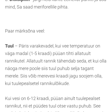
mind, Sa saad meriforellile pihta.
Paar märksõna veel:
Tuul
– Päris varakevadel, kui vee temperatuur on
väga madal (1-5 kraadi) püüan tihti allatuult
rannikutel. Allatuult rannik tähendab seda, et kui olla
näoga mere poole siis tuul puhub selja tagant
merele. Siis võib merevesi kraadi jagu soojem olla,
kui tuulepealsetel rannikulõikude.
Kui vesi on 6-12 kraadi, püüan ainult tuulepealset
rannikut, nii et püüdes tuul otse vastu puhub. See