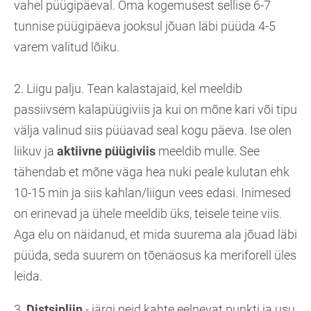
vahel püügipäeval. Oma kogemusest sellise 6-7
tunnise püügipäeva jooksul jõuan läbi püüda 4-5
varem valitud lõiku.
2. Liigu palju. Tean kalastajaid, kel meeldib
passiivsem kalapüügiviis ja kui on mõne kari või tipu
välja valinud siis püüavad seal kogu päeva. Ise olen
liikuv ja
aktiivne püügiviis
meeldib mulle. See
tähendab et mõne väga hea nuki peale kulutan ehk
10-15 min ja siis kahlan/liigun vees edasi. Inimesed
on erinevad ja ühele meeldib üks, teisele teine viis.
Aga elu on näidanud, et mida suurema ala jõuad läbi
püüda, seda suurem on tõenäosus ka meriforell üles
leida.
3.
Distsipliin
- järgi neid kahte eelnevat punkti ja usu