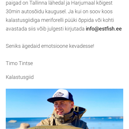
paigad on Tallinna lähedal ja Harjumaal kõigest
30min autosõidu kaugusel. Ja kui on soov koos
kalastusgiidiga meriforelli püüki õppida või kohti
avastada siis võib julgesti kirjutada
info@estfish.ee
Seniks ägedaid emotsioone kevadesse!
Timo Tintse
Kalastusgiid