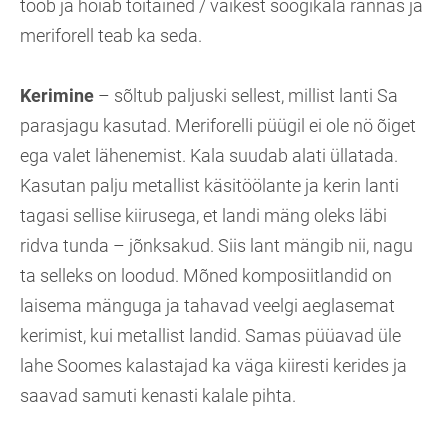
toob ja hoiab toitained / väikest söögikala rannas ja
meriforell teab ka seda.
Kerimine
– sõltub paljuski sellest, millist lanti Sa
parasjagu kasutad. Meriforelli püügil ei ole nö õiget
ega valet lähenemist. Kala suudab alati üllatada.
Kasutan palju metallist käsitöölante ja kerin lanti
tagasi sellise kiirusega, et landi mäng oleks läbi
ridva tunda – jõnksakud. Siis lant mängib nii, nagu
ta selleks on loodud. Mõned komposiitlandid on
laisema mänguga ja tahavad veelgi aeglasemat
kerimist, kui metallist landid. Samas püüavad üle
lahe Soomes kalastajad ka väga kiiresti kerides ja
saavad samuti kenasti kalale pihta.