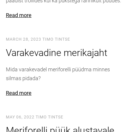
paadist trollides kui ka pükstega rannikult püüdes.
Read more
MARCH 28, 2023
TIMO TINTSE
Varakevadine merikajaht
Mida varakevadel meriforelli püüdma minnes
silmas pidada?
Read more
MAY 06, 2022
TIMO TINTSE
Meriforelli püük alustavale