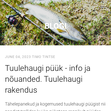
BLOGI
JUNE 04, 2023
TIMO TINTSE
Tuulehaugi püük - info ja
nõuanded. Tuulehaugi
rakendus
Tähelepanekud ja kogemused tuulehaugi püügist nii