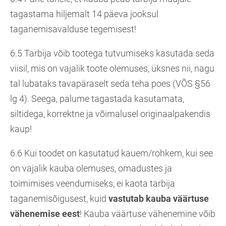
tagastama hiljemalt 14 päeva jooksul
taganemisavalduse tegemisest!
6.5 Tarbija võib tootega tutvumiseks kasutada seda
viisil, mis on vajalik toote olemuses, üksnes nii, nagu
tal lubataks tavapäraselt seda teha poes (VÕS §56
lg 4). Seega, palume tagastada kasutamata,
siltidega, korrektne ja võimalusel originaalpakendis
kaup!
6.6 Kui toodet on kasutatud kauem/rohkem, kui see
on vajalik kauba olemuses, omadustes ja
toimimises veendumiseks, ei kaota tarbija
taganemisõigusest, kuid
vastutab kauba väärtuse
vähenemise eest
! Kauba väärtuse vähenemine võib