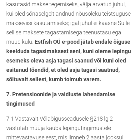
kasutasid makse tegemiseks, välja arvatud juhul,
kui oled sõnaselgelt andnud nõusoleku teistsuguse
makseviisi kasutamiseks; igal juhul ei kaasne Sulle
sellise maksete tagastamisega teenustasu ega
muud kulu.
Estfish OÜ e-pood jätab endale õiguse
keelduda tagasimaksest seni, kuni oleme lepingu
esemeks oleva asja tagasi saanud või kuni oled
esitanud tõendid, et oled asja tagasi saatnud,
sõltuvalt sellest, kumb toimub varem.
7. Pretensioonide ja vaidluste lahendamise
tingimused
7.1 Vastavalt Võlaõigusseadusele §218 lg 2
vastutab müüja kauba lepingutingimustele
mittevastavuse eest, mis ilmneb 2 aasta jooksul