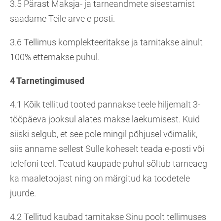
3.5 Pärast Maksja- ja tarneandmete sisestamist
saadame Teile arve e-posti.
3.6 Tellimus komplekteeritakse ja tarnitakse ainult
100% ettemakse puhul.
4 Tarnetingimused
4.1 Kõik tellitud tooted pannakse teele hiljemalt 3-
tööpäeva jooksul alates makse laekumisest. Kuid
siiski selgub, et see pole mingil põhjusel võimalik,
siis anname sellest Sulle koheselt teada e-posti või
telefoni teel. Teatud kaupade puhul sõltub tarneaeg
ka maaletoojast ning on märgitud ka toodetele
juurde.
4.2 Tellitud kaubad tarnitakse Sinu poolt tellimuses