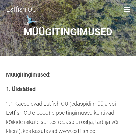
Estfish OÜ
MÜÜGITINGIMUSED
Müügitingimused:
1.
Üldsätted
1.1 Käesolevad Estfish OÜ (edaspidi müüja või
Estfish OÜ e-pood) e-poe tingimused kehtivad
kõikide isikute suhtes (edaspidi ostja, tarbija või
klient), kes kasutavad www.estfish.ee