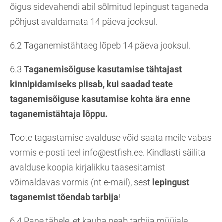
õigus sidevahendi abil sõlmitud lepingust taganeda
põhjust avaldamata 14 päeva jooksul.
6.2 Taganemistähtaeg lõpeb 14 päeva jooksul.
6.3
Taganemisõiguse kasutamise tähtajast
kinnipidamiseks piisab, kui saadad teate
taganemisõiguse kasutamise kohta ära enne
taganemistähtaja lõppu.
Toote tagastamise avalduse võid saata meile vabas
vormis e-posti teel info@estfish.ee. Kindlasti säilita
avalduse koopia kirjalikku taasesitamist
võimaldavas vormis (nt e-mail), sest
lepingust
taganemist tõendab tarbija
!
6.4 Pane tähele, et kauba peab tarbija müüjale