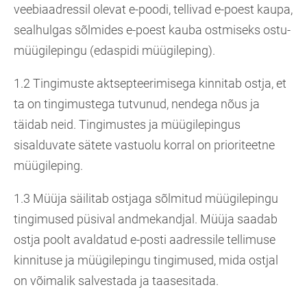
veebiaadressil olevat e-poodi, tellivad e-poest kaupa,
sealhulgas sõlmides e-poest kauba ostmiseks ostu-
müügilepingu (edaspidi müügileping).
1.2 Tingimuste aktsepteerimisega kinnitab ostja, et
ta on tingimustega tutvunud, nendega nõus ja
täidab neid. Tingimustes ja müügilepingus
sisalduvate sätete vastuolu korral on prioriteetne
müügileping.
1.3 Müüja säilitab ostjaga sõlmitud müügilepingu
tingimused püsival andmekandjal. Müüja saadab
ostja poolt avaldatud e-posti aadressile tellimuse
kinnituse ja müügilepingu tingimused, mida ostjal
on võimalik salvestada ja taasesitada.