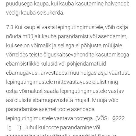
puudusega kaupa, kui kauba kasutamine halvendab
veelgi kauba seisukorda.
7.3 Kui kaup ei vasta lepingutingimustele, võib ostja
nõuda müüjalt kauba parandamist või asendamist,
kui see on võimalik ja sellega ei põhjusta müüjale
võrreldes teiste õiguskaitsevahendite kasutamisega
ebamõistlikke kulusid või põhjendamatuid
ebamugavusi, arvestades muu hulgas asja väärtust,
lepingutingimustele mittevastavuse olulist ning
ostja võimalust saada lepingutingimustele vastav
asi oluliste ebamugavusteta mujalt. Müüja võib
parandamise asemel toote asendada
lepingutingimustele vastava tootega. (VÕS §222
lg 1). Juhul kui toote parandamine või