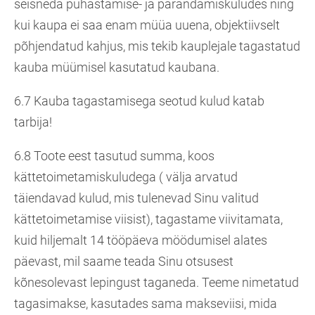
seisneda puhastamise- ja parandamiskuludes ning
kui kaupa ei saa enam müüa uuena, objektiivselt
põhjendatud kahjus, mis tekib kauplejale tagastatud
kauba müümisel kasutatud kaubana.
6.7 Kauba tagastamisega seotud kulud katab
tarbija!
6.8 Toote eest tasutud summa, koos
kättetoimetamiskuludega ( välja arvatud
täiendavad kulud, mis tulenevad Sinu valitud
kättetoimetamise viisist), tagastame viivitamata,
kuid hiljemalt 14 tööpäeva möödumisel alates
päevast, mil saame teada Sinu otsusest
kõnesolevast lepingust taganeda. Teeme nimetatud
tagasimakse, kasutades sama makseviisi, mida