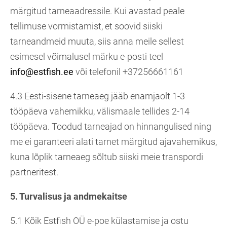
märgitud tarneaadressile. Kui avastad peale
tellimuse vormistamist, et soovid siiski
tarneandmeid muuta, siis anna meile sellest
esimesel võimalusel märku e-posti teel
info@estfish.ee
või telefonil +37256661161
4.3 Eesti-sisene tarneaeg jääb enamjaolt 1-3
tööpäeva vahemikku, välismaale tellides 2-14
tööpäeva. Toodud tarneajad on hinnangulised ning
me ei garanteeri alati tarnet märgitud ajavahemikus,
kuna lõplik tarneaeg sõltub siiski meie transpordi
partneritest.
5. Turvalisus ja andmekaitse
5.1 Kõik Estfish OÜ e-poe külastamise ja ostu