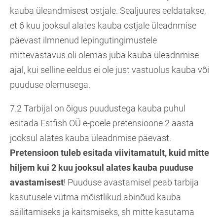
kauba üleandmisest ostjale. Sealjuures eeldatakse,
et 6 kuu jooksul alates kauba ostjale üleadnmise
päevast ilmnenud lepingutingimustele
mittevastavus oli olemas juba kauba üleadnmise
ajal, kui selline eeldus ei ole just vastuolus kauba või
puuduse olemusega.
7.2 Tarbijal on õigus puudustega kauba puhul
esitada Estfish OÜ e-poele pretensioone 2 aasta
jooksul alates kauba üleadnmise päevast.
Pretensioon tuleb esitada viivitamatult, kuid mitte
hiljem kui 2 kuu jooksul alates kauba puuduse
avastamisest
! Puuduse avastamisel peab tarbija
kasutusele vütma mõistlikud abinõud kauba
säilitamiseks ja kaitsmiseks, sh mitte kasutama