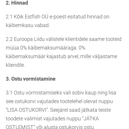
2.
Hinnad
2.1 Kõik Estfish OÜ e-poest esitatud hinnad on
käibemkasu vabad.
2.2 Euroopa Liidu välistele klientidele saame tooteid
müüa 0% käibemaksumääraga. 0%
käibemaksumäär kajastub arvel, mille väljastame
kliendile.
3. Ostu vormistamine
3.1 Ostu vormistamiseks vali sobiv kaup ning lisa
see ostukorvi vajutades tootelehel olevat nuppu
“LISA OSTUKORVI”. Seejärel saad jätkata teiste
toodete valimist vajutades nuppu “JÄTKA
OSTLEMIST” või alusta ostukorvis ostu