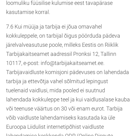
loomuliku füüsilise kulumise eest tavapärase
kasutamise korral.
7.6 Kui müüja ja tarbija ei jõua omavahel
kokkuleppele, on tarbijal õigus pöörduda pädeva
järelvalveasutuse poole, milleks Eestis on Riiklik
Tarbijakaitseamet aadressil Pronksi 12, Tallinn
10117, e-post: info@tarbijakaitseamet.ee.
Tarbijavaidluste komisjoni pädevuses on lahendada
tarbija ja ettevõtja vahel sõlmitud lepingust
tuelenaid vaidlusi, mida pooled ei suutnud
lahendada kokkuleppe teel ja kui vaidlusalase kauba
või teenuse väärtus on 30 või enam eurot. Tarbija
võib vaidluste lahendamiseks kasutada ka üle
Euroopa Liidulist internetipõhist vaidluste
lahendamise keskkonda ODR (Online Dispute