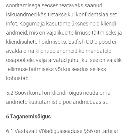
sooritamisega seoses teatavaks saanud
isikuandmed käsitletakse kui konfidentsiaalset
infot. Kogume ja kasutame üksnes neid kliendi
andmeid, mis on vajalikud tellimuse täitmiseks ja
kliendisuhete hoidmiseks. Estfish OÜ e-pood ei
avalda oma klientide andmeid kolmandatele
osapooltele, välja arvatud juhul, kui see on vajalik
tellimuse täitmiseks või kui seadus selleks
kohustab.
5.2 Soovi korral on kliendil õigus nõuda oma
andmete kustutamist e-poe andmebaasist.
6 Taganemisõigus
6.1 Vastavalt Võlaõigusseaduse §56 on tarbijal