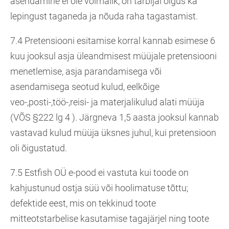
asendamine ei ole võimalik, on tarbijal õigus ka
lepingust taganeda ja nõuda raha tagastamist.
7.4 Pretensiooni esitamise korral kannab esimese 6
kuu jooksul asja üleandmisest müüjale pretensiooni
menetlemise, asja parandamisega või
asendamisega seotud kulud, eelkõige
veo-,posti-,töö-,reisi- ja materjalikulud alati müüja
(VÕS §222 lg 4 ). Järgneva 1,5 aasta jooksul kannab
vastavad kulud müüja üksnes juhul, kui pretensioon
oli õigustatud.
7.5 Estfish OÜ e-pood ei vastuta kui toode on
kahjustunud ostja süü või hoolimatuse tõttu;
defektide eest, mis on tekkinud toote
mitteotstarbelise kasutamise tagajärjel ning toote