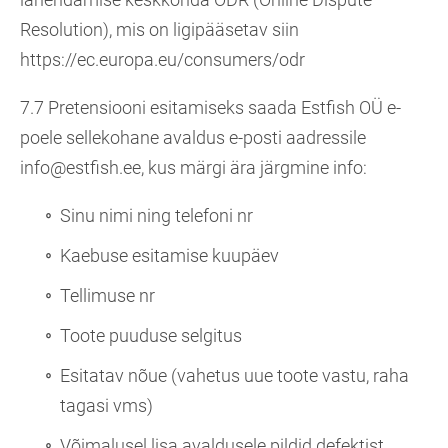
Resolution), mis on ligipääsetav siin
https://ec.europa.eu/consumers/odr
7.7 Pretensiooni esitamiseks saada Estfish OÜ e-
poele sellekohane avaldus e-posti aadressile
info@estfish.ee, kus märgi ära järgmine info:
Sinu nimi ning telefoni nr
Kaebuse esitamise kuupäev
Tellimuse nr
Toote puuduse selgitus
Esitatav nõue (vahetus uue toote vastu, raha
tagasi vms)
Võimalusel lisa avaldusele pildid defektist